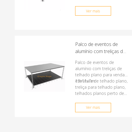
9,5x7m. O telhado tem
uma inclinação, com uma
Ver mais
altura frontal de 6m e uma
altura traseira de 5m.
Palco de eventos de
alumínio com treliças de
telhado plano para
Palco de eventos de
venda 13x11x7m
alumínio com treliças de
telhado plano para venda
13x11x7m
estrutura de telhado plano,
treliça para telhado plano,
telhados planos perto de
mim
Ver mais