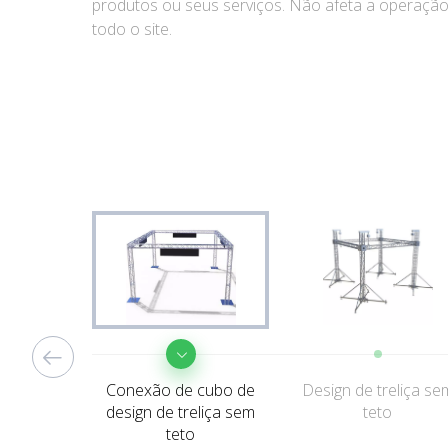
produtos ou seus serviços. Não afeta a operaçã
produtos ou seus serviços. Não afeta a operaçã
interconectados que são dispostos em forma
todo o site.
todo o site.
retangular ou quadrada, com membros verticais e
Leia Mais
diagonais formando uma estrutura rígida.
Conexão de cubo de
Design de treliça se
design de treliça sem
teto
teto