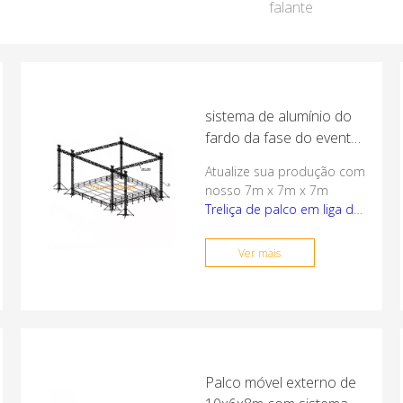
falante
sistema de alumínio do
fardo da fase do evento
de 7x7x7m com asas do
Atualize sua produção com
orador da disposição de
nosso 7m x 7m x 7m
linha de 2m
Treliça de palco em liga de
alumínio
. Apresentando
asas de áudio de 2 m de
Ver mais
largura para alto-falantes
line array, este resistente
Treliça de caixa de tubo
principal de 390x390mm
2mm
é a solução móvel
perfeita para concertos e
festivais ao ar livre de
Palco móvel externo de
médio porte. Encomende