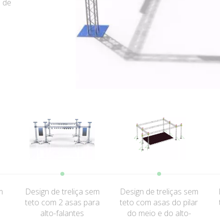
o de
o de
m
Design de treliça sem
Design de treliças sem
teto com 2 asas para
teto com asas do pilar
alto-falantes
do meio e do alto-