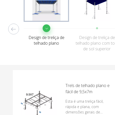
Design de treliça de
Design de treliça de
telhado plano
telhado plano com t
de sol superior
Trels de telhado plano e
fácil de 9,5x7m
Esta é uma treliça fácil,
rápida e plana, com
dimensões gerais de