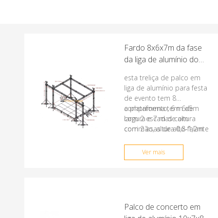
Fardo 8x6x7m da fase
da liga de alumínio do
partido do evento com 2
esta treliça de palco em
asas do orador
liga de alumínio para festa
de evento tem 8
comprimento, 6 m de
a plataforma tem 6x5m
largura e 7 m de altura
com 2 escadas com
com 2 asas de alto-falante
corrimão, altura 0,8-1,2m
Ver mais
Palco de concerto em