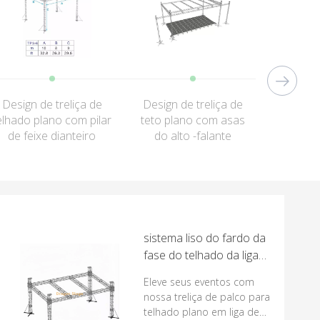
Design de treliça de
Design de treliça de
Design 
elhado plano com pilar
teto plano com asas
telha
de feixe dianteiro
do alto -falante
c
sistema liso do fardo da
fase do telhado da liga
de alumínio de 9x6x5m
Eleve seus eventos com
para eventos exteriores
nossa treliça de palco para
móveis
telhado plano em liga de