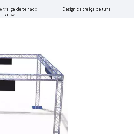
e treliça de telhado
Design de treliça de túnel
 da caixa de voo
curva
o de máquinas de palco
 da barraca do evento
o do andaime de alumínio
to típico