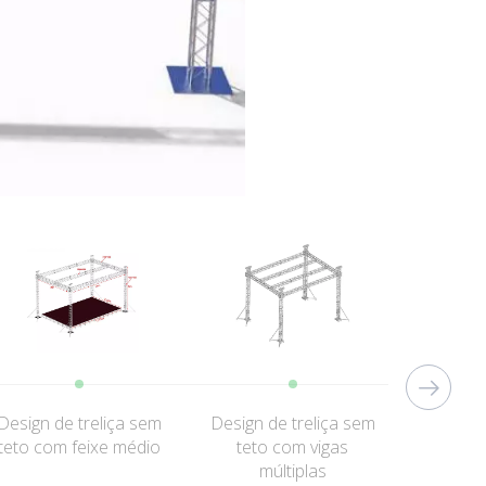
Design de treliça sem
Design de treliça sem
Design 
teto com feixe médio
teto com vigas
teto c
múltiplas