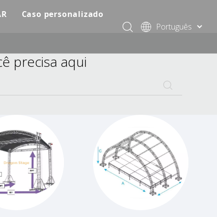
AR
Caso personalizado
Português
o modular do estágio
Solução de eventos da KSA
Pусский
Español
cê precisa aqui
 rápido do estágio
Solução de eventos e festas africanas
Français
 do estágio do evento
Arquitetura e construção
العربية
简体中文
 de treliça de iluminação padrão
Concerto e evento
English
 da treliça do telhado
Clube e casamento, igreja
 de produtos relevantes para treliça
Exposição & Booth
 de iluminação de estágio
o do som do estágio
nto precisa de preço