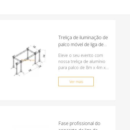
Treliça de iluminação de
palco móvel de liga de
alumínio profissional de
Eleve o seu evento com
8x4x8m com asas de
nossa treliça de alumínio
alto-falante de áudio de
para palco de 8m x 4m x
3m
8m. Possui asas de alto-
falante de 3m, construção
Ver mais
em liga durável e fácil
montagem. Perfeito para
concertos!
Fase profissional do