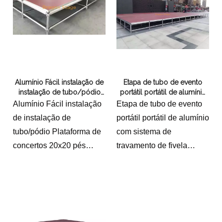
Alumínio Fácil instalação de
Etapa de tubo de evento
instalação de tubo/pódio
portátil portátil de alumínio
Plataforma de concertos
com sistema de travamento
Alumínio Fácil instalação
Etapa de tubo de evento
20x20 pés (6x6m) altura de
de fivela 6.1x3.66m altura
de instalação de
portátil portátil de alumínio
3 pés (0,9m)
0,4-0,8m
tubo/pódio Plataforma de
com sistema de
concertos 20x20 pés
travamento de fivela
(6x6m) altura de 3 pés
6.1x3.66m altura 0,4-
(0,9m)com 2 escadas 4
0,8m15 painéis com 2
etapas
pistas