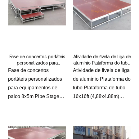
Fase de concertos portáteis
Atividade de fivela de liga de
personalizados para
alumínio Plataforma do tubo
equipamentos de palco
Plataforma de tubo 16x16ft
Fase de concertos
Atividade de fivela de liga
8x5m
(4,88x4.88m) altura de 3 pés
portáteis personalizados
de alumínio Plataforma do
(0,9m)
para equipamentos de
tubo Plataforma de tubo
palco 8x5m Pipe Stage
16x16ft (4,88x4.88m)
8.54x4.88m, 0,4-0,8m
altura de 3 pés (0,9m)com
2 escadas 4 etapas