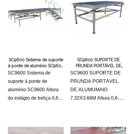
SC9600 Sistema de suporte
SC9600 SUPORTE DE
à ponte de alumínio SC9600
PRUNDA PORTÁVEL DE
Altura do estágio de treliça
ALUMUMAIO 7.32X3.66M
SC9600 Sistema de
SC9600 SUPORTE DE
0,6-1M 7,32x6.1m
Altura 0,6-1M
suporte à ponte de
PRUNDA PORTÁVEL
alumínio SC9600 Altura
DE ALUMUMAIO
do estágio de treliça 0,6-
7.32X3.66M Altura 0,6-
1M 7,32x6.1m2 escadas
1M12x24 pés com 2
ajustáveis ​​20x24ft
escadas ajustáveis