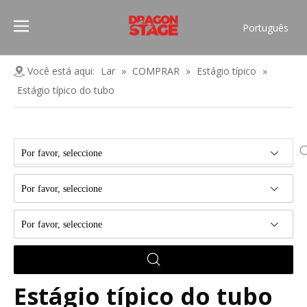
Português
Pусский
Español
Você está aqui:
Lar
»
COMPRAR
»
Estágio típico
»
Français
Estágio típico do tubo
العربية
简体中文
English
Por favor, seleccione
Por favor, seleccione
Por favor, seleccione
Estágio típico do tubo