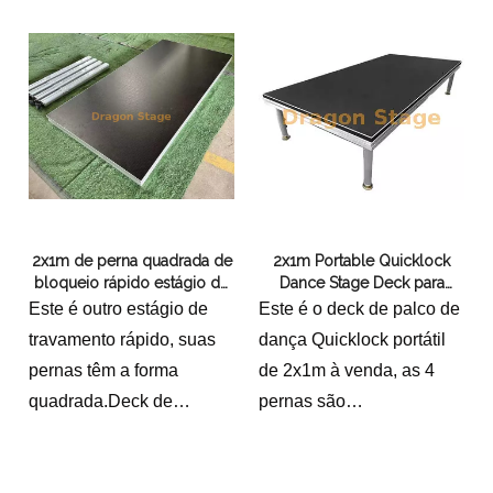
2x1m de perna quadrada de
2x1m Portable Quicklock
bloqueio rápido estágio de
Dance Stage Deck para
montagem fácil
venda
Este é outro estágio de
Este é o deck de palco de
travamento rápido, suas
dança Quicklock portátil
pernas têm a forma
de 2x1m à venda, as 4
quadrada.Deck de
pernas são
madeira compensadaOs
ajustáveis.40kg e
tamanhos são 2x1m
0,25cbm