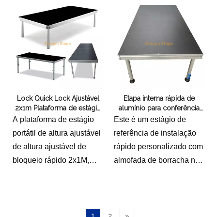
no planejamento e
produção de eventos. Sua
versatilidade,
durabilidade e recursos
de segurança o tornam
um ativo valioso para criar
experiências impactantes
Lock Quick Lock Ajustável
Etapa interna rápida de
e memoráveis. Seja
2x1m Plataforma de estágio
alumínio para conferência
hospedando um pequeno
portátil de alumínio 7x6m
10x4m
A plataforma de estágio
Este é um estágio de
concerto, uma
portátil de altura ajustável
referência de instalação
apresentação corporativa
de altura ajustável de
rápido personalizado com
ou um grande festival,
bloqueio rápido 2x1M,
almofada de borracha nos
este palco capacita os
com um tamanho total de
pés.Os tamanhos totais
organizadores de eventos
7x6m, é uma solução
têm 10m de comprimento
a elevar o palco para seus
versátil e conveniente
e 4m de largura com 2
eventos e criar uma
para vários eventos e
escadas
1
2
»