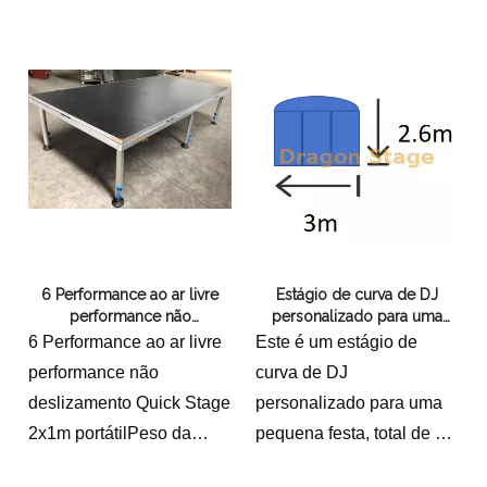
altura rápida do estágio
de alumínio é ajustável
para os clientes precisam
6 Performance ao ar livre
Estágio de curva de DJ
performance não
personalizado para uma
deslizamento Quick Stage
pequena festa 3x2.6m
6 Performance ao ar livre
Este é um estágio de
2x1m portátil
performance não
curva de DJ
deslizamento Quick Stage
personalizado para uma
2x1m portátilPeso da
pequena festa, total de 3m
embalagem: 45.5
e 2,6m de profundidade, o