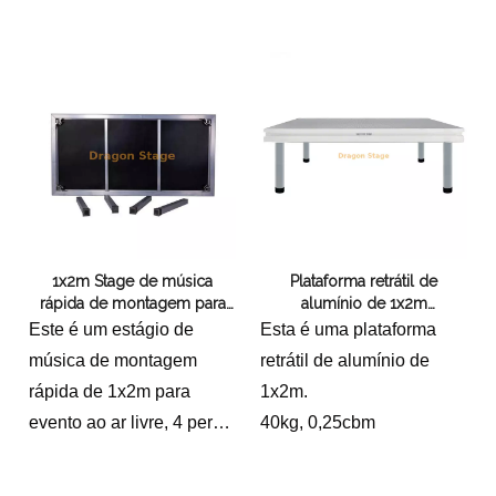
Volume de embalagem:
lado longo é o design da
0,25cbm
curva, a altura é de 0,6mO
preço possui 1 escada.
1x2m Stage de música
Plataforma retrátil de
rápida de montagem para
alumínio de 1x2m
evento ao ar livre
estadiamento Quicklock
Este é um estágio de
Esta é uma plataforma
música de montagem
retrátil de alumínio de
rápida de 1x2m para
1x2m.
evento ao ar livre, 4 perna
40kg, 0,25cbm
quadrada com altura fixa
0.-1,5m40kg, 0,25cbm