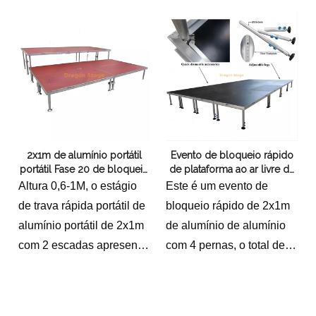
Temos altura ajustável
0,2-1,5m
Peso da embalagem:
40kg
Volume de embalagem:
0,25cbm
2x1m de alumínio portátil
Evento de bloqueio rápido
portátil Fase 20 de bloqueio
de plataforma ao ar livre de
20 peças com 2 escadas
casamento de alumínio com
Altura 0,6-1M, o estágio
Este é um evento de
4 pernas 16x5m
de trava rápida portátil de
bloqueio rápido de 2x1m
alumínio portátil de 2x1m
de alumínio de alumínio
com 2 escadas apresenta
com 4 pernas, o total de
um investimento atraente
tamanhos é de 16x5m
para indivíduos e
com 2 escadas
organizações envolvidas