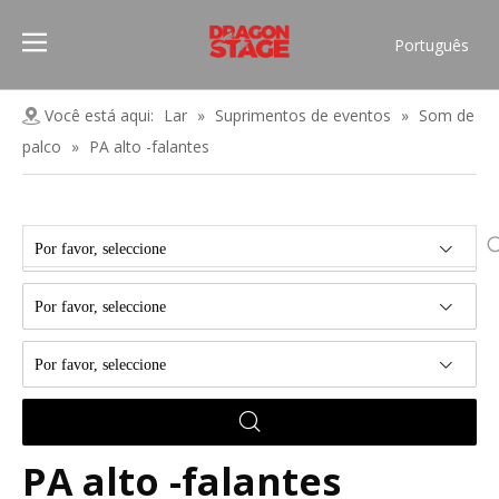
Português
Pусский
Español
Você está aqui:
Lar
»
Suprimentos de eventos
»
Som de
Français
palco
»
PA alto -falantes
العربية
简体中文
English
Por favor, seleccione
Por favor, seleccione
Por favor, seleccione
PA alto -falantes