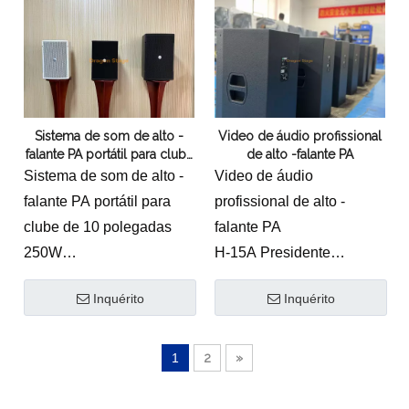
componentes de motorista
personalizado
personalizado
* Crossover refinado e
* Crossover refinado e
acessórios de ajuste
acessórios de ajuste
* Design de grelha sólida,
* Instalação horizontal ou
cobertura suave e
Sistema de som de alto -
Video de áudio profissional
vertical sem girar a buzina
uniforme
falante PA portátil para clube
de alto -falante PA
* Amplamente utilizado
* Projetado para Evento
de 10 polegadas 250W
Sistema de som de alto -
Video de áudio
para sala de reuniões,
de Auditório e Tour
falante PA portátil para
profissional de alto -
escola, bar ou reforço de
clube de 10 polegadas
falante PA
som de clube
250W
H-15A Presidente
Profissional
Inquérito
Inquérito
Recurso:
* Design exclusivo com
componentes de motorista
1
2
»
personalizado
* Crossover refinado e