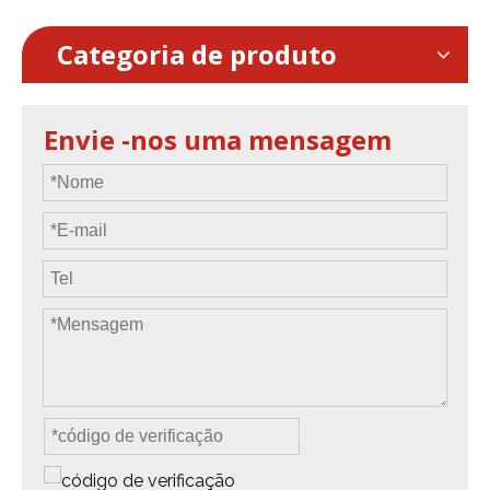
acessórios de ajuste
Categoria de produto
* Design de grelha sólida,
cobertura suave e
uniforme
Envie -nos uma mensagem
* Projetado para Evento
de Auditório e Tour