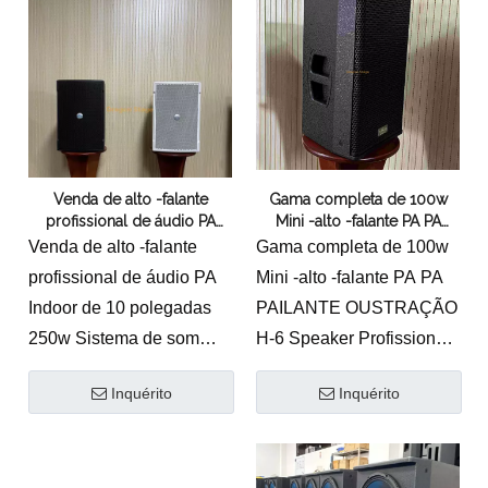
Recurso:
componentes de motorista
* Design exclusivo com
personalizado
componentes de motorista
* Crossover refinado e
personalizado
acessórios de ajuste
* Crossover refinado e
* Instalação horizontal ou
acessórios de ajuste
vertical sem girar a buzina
Venda de alto -falante
Gama completa de 100w
* Design de grelha sólida,
* Amplamente utilizado
profissional de áudio PA
Mini -alto -falante PA PA
cobertura suave e
para sala de reuniões,
Indoor de 10 polegadas
PAILANTE OUSTRAÇÃO
Venda de alto -falante
Gama completa de 100w
uniforme
250w Sistema de som
escola, bar ou reforço de
profissional de áudio PA
Mini -alto -falante PA PA
portátil alto -falante
* Projetado para Evento
som de clube
Indoor de 10 polegadas
PAILANTE OUSTRAÇÃO
de Auditório e Tour
250w Sistema de som
H-6 Speaker Profissional
portátil alto -falanteT110
Recurso:
Inquérito
Inquérito
Palestrante Profissional
* Design pequeno e
.Recurso:
requintado
* Design exclusivo com
* Suporte de montagem