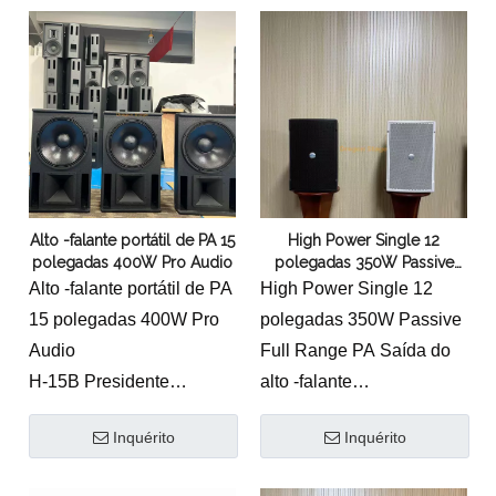
Recurso:
componentes de motorista
* Design pequeno e
personalizado
requintado
* Crossover refinado e
* Suporte de montagem
acessórios de ajuste
de parede em forma de U
* Instalação horizontal ou
equipado
vertical sem girar a buzina
* Amplamente utilizado
Alto -falante portátil de PA 15
High Power Single 12
para sala de reuniões,
polegadas 400W Pro Audio
polegadas 350W Passive
escola, bar ou reforço de
Full Range PA Saída do alto -
Alto -falante portátil de PA
High Power Single 12
som de clube
falante
15 polegadas 400W Pro
polegadas 350W Passive
Audio
Full Range PA Saída do
H-15B Presidente
alto -falante
profissional
Palestrante Profissional T-
Inquérito
Inquérito
Recurso:
112A
* Design exclusivo com
Recurso: