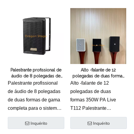
Palestrante profissional de
Alto -falante de 12
áudio de 8 polegadas de
polegadas de duas formas
duas formas de gama
350W PA Live
Palestrante profissional
Alto -falante de 12
completa para o sistema de
de áudio de 8 polegadas
polegadas de duas
alto -falante KTV ou Bar PA
de duas formas de gama
formas 350W PA Live
completa para o sistema
T112 Palestrante
de alto -falante KTV ou
Profissional
Inquérito
Inquérito
Bar PAH Speido
Recurso:
Profissional da série H
* Design exclusivo com