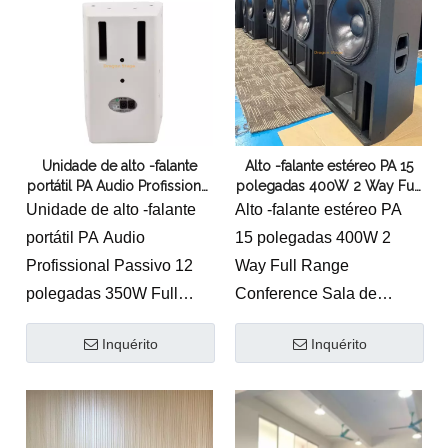
componentes de motorista
de parede em forma de U
personalizado
equipado
* Crossover refinado e
acessórios de ajuste
* Instalação horizontal ou
vertical sem girar a buzina
Unidade de alto -falante
Alto -falante estéreo PA 15
* Amplamente utilizado
portátil PA Audio Profissional
polegadas 400W 2 Way Full
para sala de reuniões,
Passivo 12 polegadas 350W
Range Conference Sala de
Unidade de alto -falante
Alto -falante estéreo PA
escola, bar ou reforço de
Full Range Malfunction
falantes
portátil PA Audio
15 polegadas 400W 2
Speaker
som de clube
Profissional Passivo 12
Way Full Range
polegadas 350W Full
Conference Sala de
Range Malfunction
falantes
Inquérito
Inquérito
SpeakerPalestrante
H15 Speaker Profissional
Profissional T-12
Recurso:
Recurso:
* Design exclusivo com
* Design exclusivo com
componentes de motorista