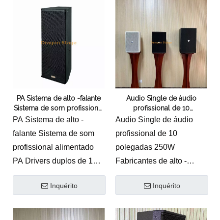
componentes de motorista
* Design exclusivo com
personalizado
componentes de motorista
* Crossover refinado e
personalizado
acessórios de ajuste
* Crossover refinado e
* Design de grelha sólida,
acessórios de ajuste
cobertura suave e
* Instalação horizontal ou
uniforme
vertical sem girar a buzina
PA Sistema de alto -falante
Audio Single de áudio
* Projetado para Evento
* Amplamente utilizado
Sistema de som profissional
profissional de 10
de Auditório e Tour
para sala de reuniões,
alimentado PA Drivers
polegadas 250W
PA Sistema de alto -
Audio Single de áudio
duplos de 15 polegadas de
escola, bar ou reforço de
Fabricantes de alto -falantes
falante Sistema de som
profissional de 10
15 polegadas
som de clube
profissional alimentado
polegadas 250W
PA Drivers duplos de 15
Fabricantes de alto -
polegadas de 15
falantesPalestrante
Inquérito
Inquérito
polegadas
Profissional T-10
H-215 Speaker
.Recurso:
Profissional
* Design exclusivo com