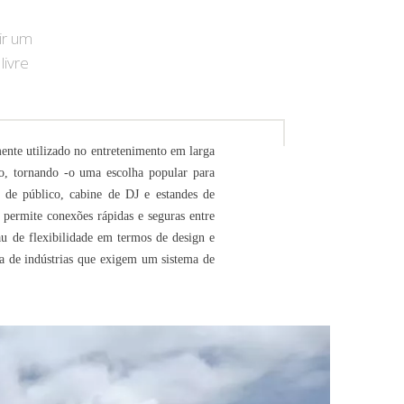
 da caixa de voo
ir um
livre
o de máquinas de palco
 da barraca do evento
o do andaime de alumínio
ente utilizado no entretenimento em larga
do, tornando -o uma escolha popular para
to típico
s de público, cabine de DJ e estandes de
e permite conexões rápidas e seguras entre
rau de flexibilidade em termos de design e
a de indústrias que exigem um sistema de