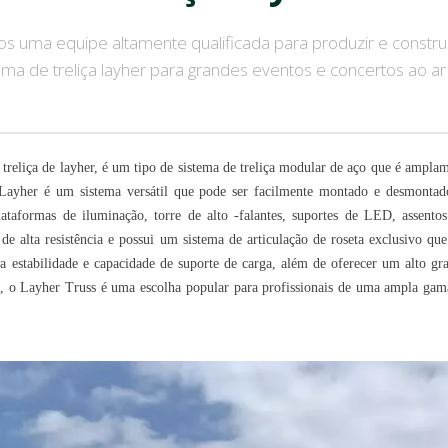
ntas e acessórios de palco
Caixa de embalagem de eventos
Preço
s uma equipe altamente qualificada para produzir e constru
ema de treliça layher para grandes eventos e concertos ao ar 
Jóias de eventos de casamento
Preç
Preço
Preç
eliça de layher, é um tipo de sistema de treliça modular de aço que é amplam
ça Layher é um sistema versátil que pode ser facilmente montado e desmonta
Produ
plataformas de iluminação, torre de alto -falantes, suportes de LED, assento
o de alta resistência e possui um sistema de articulação de roseta exclusivo qu
lta estabilidade e capacidade de suporte de carga, além de oferecer um alto g
, o Layher Truss é uma escolha popular para profissionais de uma ampla gam