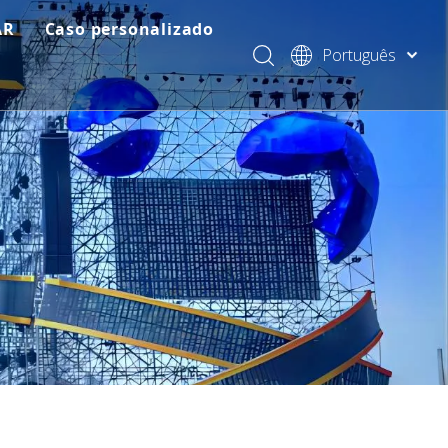
AR
Caso personalizado
Português
o modular do estágio
Solução de eventos da KSA
Pусский
Español
 rápido do estágio
Solução de eventos e festas africanas
Français
 do estágio do evento
Arquitetura e construção
العربية
简体中文
 de treliça de iluminação padrão
Concerto e evento
English
 da treliça do telhado
Clube e casamento, igreja
 de produtos relevantes para treliça
Exposição & Booth
 de iluminação de estágio
o do som do estágio
nto precisa de preço